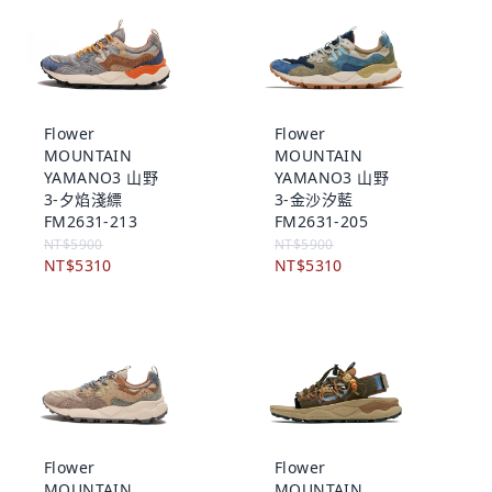
Flower
Flower
MOUNTAIN
MOUNTAIN
YAMANO3 山野
YAMANO3 山野
3-夕焰淺縹
3-金沙汐藍
FM2631-213
FM2631-205
NT$5900
NT$5900
NT$5310
NT$5310
Flower
Flower
MOUNTAIN
MOUNTAIN