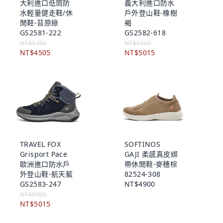
大利進口低筒防
義大利進口防水
水輕量健走鞋/休
戶外登山鞋-橡樹
閒鞋-苔原綠
褐
GS2581-222
GS2582-618
NT$5300
NT$5900
NT$4505
NT$5015
TRAVEL FOX
SOFTINOS
Grisport Pace
GAJI 柔感真皮綁
歐洲進口防水戶
帶休閒鞋-麥穗棕
外登山鞋-航天藍
82524-308
GS2583-247
NT$4900
NT$5900
NT$5015