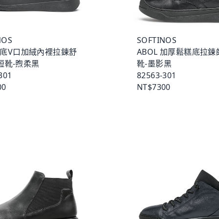
NOS
SOFTINOS
 厚底V口加絨內裡拉鍊舒
ABOL 加厚鬆糕底拉
短靴-煦柔黑
靴-墨影黑
301
82563-301
00
NT$7300