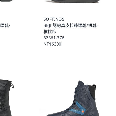
SOFTINOS
尚踝靴/
BEJI 簡約真皮拉鍊踝靴/短靴-
核桃棕
82561-376
NT$6300