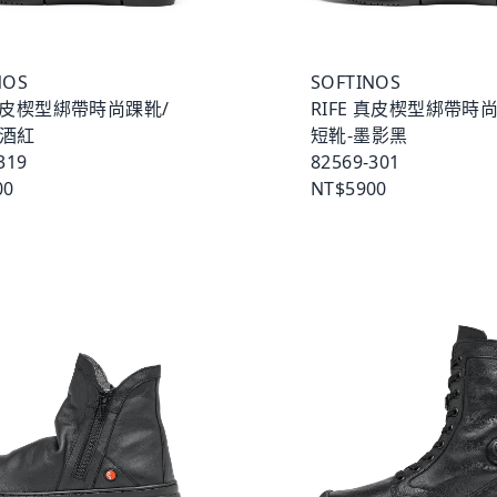
NOS
SOFTINOS
 真皮楔型綁帶時尚踝靴/
RIFE 真皮楔型綁帶時
醇酒紅
短靴-墨影黑
319
82569-301
00
NT$5900