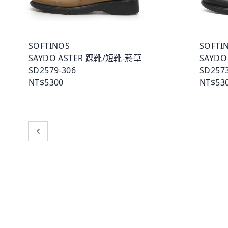
SOFTINOS
SOFTI
SAYDO ASTER 踝靴/短靴-菸草
SAYDO
SD2579-306
SD2573
NT$5300
NT$53