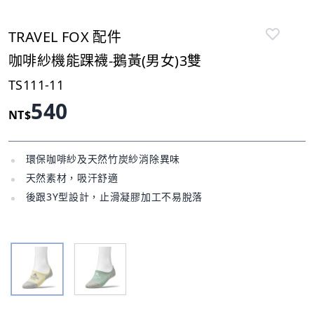
TRAVEL FOX 配件
咖啡紗機能踝襪-鵝黃(男女)3雙
TS111-11
540
NT$
環保咖啡紗及天然竹炭紗消除異味
天然素材，吸汗舒適
後跟3Y型設計，止滑凝膠加工不易脫落