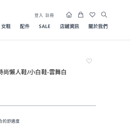
登入
註冊
女鞋
配件
SALE
店鋪資訊
關於我們
厚底時尚懶人鞋/小白鞋-雲舞白
合的舒適度