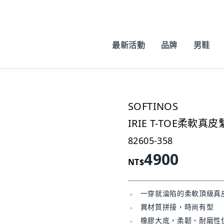
最新活動
品牌
男鞋
SOFTINOS
IRIE T-TOE柔軟
82605-358
4900
NT$
一穿就淪陷的柔軟頂級真
異材質拼接，時尚有型
橡膠大底，柔韌、耐磨性