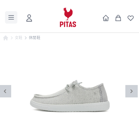
女鞋
休閒鞋