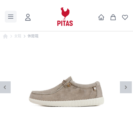
女鞋
休閒鞋