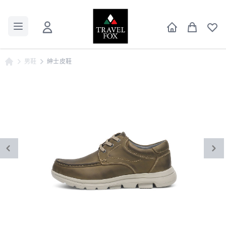
男鞋
紳士皮鞋