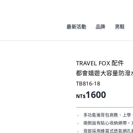
最新活動
品牌
男鞋
TRAVEL FOX 配件
都會嬉遊大容量防潑水
TB816-18
1600
NT$
多功能後背包商務、上學
兩側設有貼心收納網帶，
背部採用蜂窩式透氣網孔