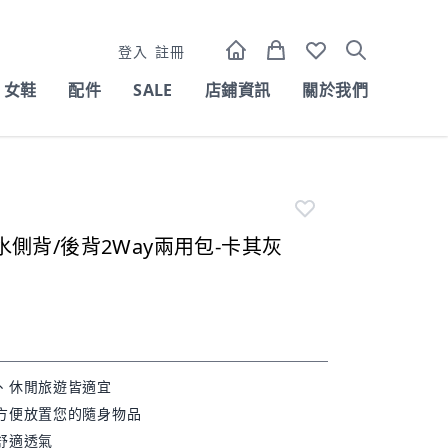
登入
註冊
女鞋
配件
SALE
店鋪資訊
關於我們
側背/後背2Way兩用包-卡其灰
、休閒旅遊皆適宜
方便放置您的隨身物品
舒適透氣