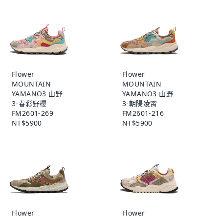
Flower
Flower
MOUNTAIN
MOUNTAIN
YAMANO3 山野
YAMANO3 山野
3-春彩野櫻
3-朝陽凌霄
FM2601-269
FM2601-216
NT$5900
NT$5900
Flower
Flower