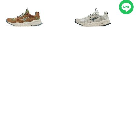
Flower
Flower
MOUNTAIN
MOUNTAIN
YAMABUSHI 山
YAMABUSHI 山
伏-青苔暮椛
伏-侘霧餘白
FM2606-208
FM2606-207
NT$6900
NT$6900
Flower
Flower
MOUNTAIN
MOUNTAIN