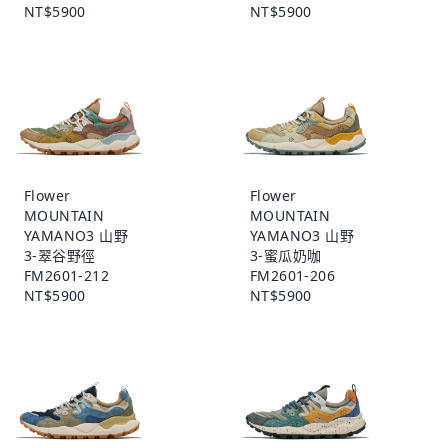
NT$5900
NT$5900
Flower
Flower
MOUNTAIN
MOUNTAIN
YAMANO3 山野
YAMANO3 山野
3-翠谷野徑
3-蜜瓜奶咖
FM2601-212
FM2601-206
NT$5900
NT$5900