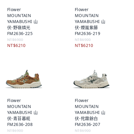
Flower
Flower
MOUNTAIN
MOUNTAIN
YAMABUSHI 山
YAMABUSHI 山
伏-野嶺燐光
伏-煙嵐紫藤
FM2636-225
FM2636-219
NT$6900
NT$6900
NT$6210
NT$6210
Flower
Flower
MOUNTAIN
MOUNTAIN
YAMABUSHI 山
YAMABUSHI 山
伏-青苔暮椛
伏-侘霧餘白
FM2636-208
FM2636-207
NT$6900
NT$6900