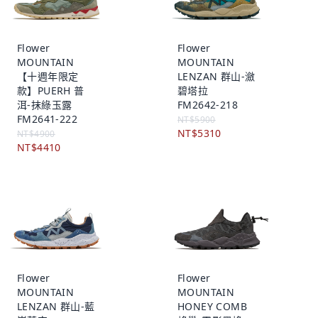
Flower
Flower
MOUNTAIN
MOUNTAIN
【十週年限定
LENZAN 群山-瀲
款】PUERH 普
碧塔拉
洱-抹綠玉露
FM2642-218
FM2641-222
NT$5900
NT$5310
NT$4900
NT$4410
Flower
Flower
MOUNTAIN
MOUNTAIN
LENZAN 群山-藍
HONEY COMB