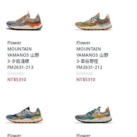
Flower
Flower
MOUNTAIN
MOUNTAIN
YAMANO3 山野
YAMANO3 山野
3-夕焰淺縹
3-翠谷野徑
FM2631-213
FM2631-212
NT$5900
NT$5900
NT$5310
NT$5310
Flower
Flower