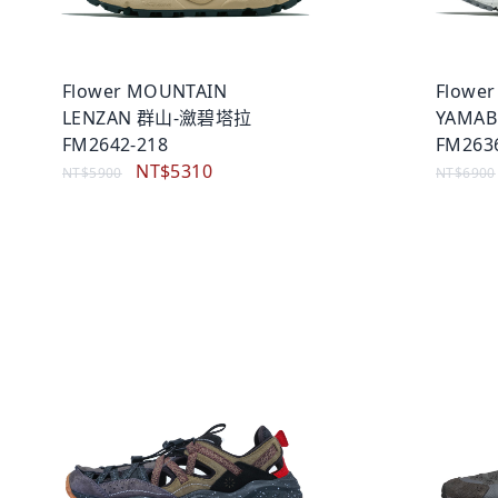
Flower MOUNTAIN
Flowe
LENZAN 群山-瀲碧塔拉
YAMA
FM2642-218
FM263
NT$5310
NT$5900
NT$6900