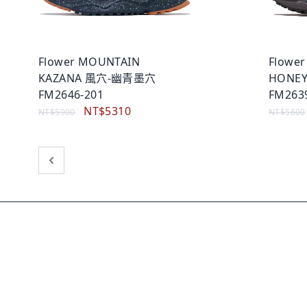
Flower MOUNTAIN
Flowe
KAZANA 風穴-幽青墨穴
HONE
FM2646-201
FM263
NT$5310
NT$5900
NT$5600