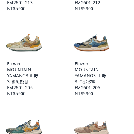
FM2601-213
FM2601-212
NT$5900
NT$5900
Flower
Flower
MOUNTAIN
MOUNTAIN
YAMANO3 山野
YAMANO3 山野
3-蜜瓜奶咖
3-金沙汐藍
FM2601-206
FM2601-205
NT$5900
NT$5900