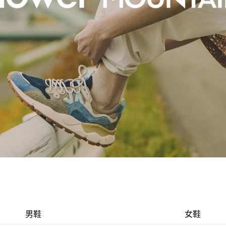
男鞋
女鞋