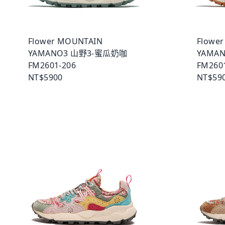
Flower MOUNTAIN
Flowe
YAMANO3 山野3-蜜瓜奶咖
YAMA
FM2601-206
FM260
NT$5900
NT$59