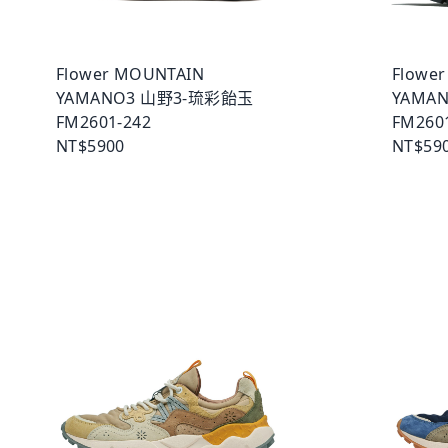
Flower MOUNTAIN
Flowe
YAMANO3 山野3-琉彩飴玉
YAMA
FM2601-242
FM260
NT$5900
NT$59