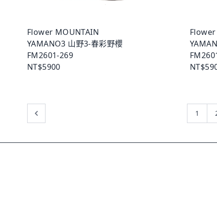
Flower MOUNTAIN
Flowe
YAMANO3 山野3-春彩野櫻
YAMA
FM2601-269
FM260
NT$5900
NT$59
1