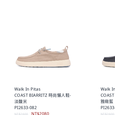
Walk In Pitas
Walk In
COAST BIARRITZ 時尚懶人鞋-
COAST
淡馥米
雅緻藍
PI2633-082
PI2633
NT$2080
NT$2600
NT$2600