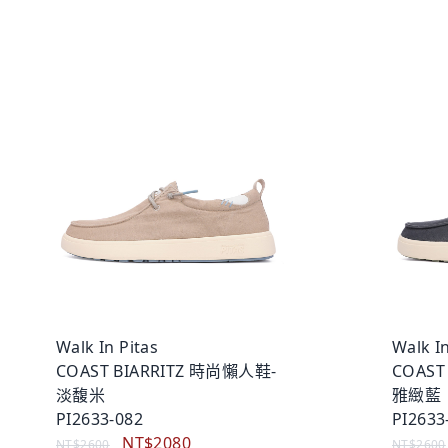
Walk In Pitas
Walk In
COAST BIARRITZ 時尚懶人鞋-
COAST
淡馥米
雅緻藍
PI2633-082
PI2633
NT$2080
NT$2600
NT$2600